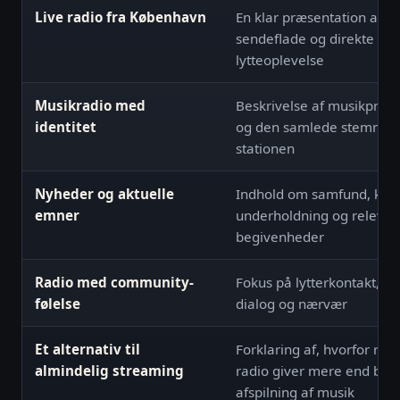
Live radio fra København
En klar præsentation af s
sendeflade og direkte
lytteoplevelse
Musikradio med
Beskrivelse af musikprofil
identitet
og den samlede stemning
stationen
Nyheder og aktuelle
Indhold om samfund, kultu
emner
underholdning og relevan
begivenheder
Radio med community-
Fokus på lytterkontakt, hil
følelse
dialog og nærvær
Et alternativ til
Forklaring af, hvorfor red
almindelig streaming
radio giver mere end blot
afspilning af musik