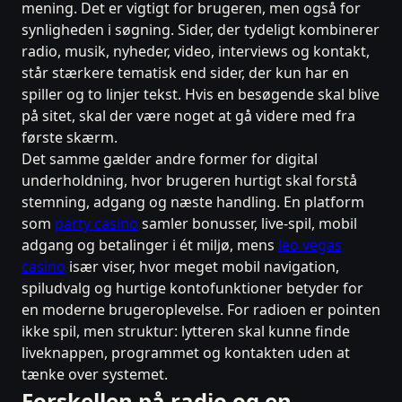
mening. Det er vigtigt for brugeren, men også for
synligheden i søgning. Sider, der tydeligt kombinerer
radio, musik, nyheder, video, interviews og kontakt,
står stærkere tematisk end sider, der kun har en
spiller og to linjer tekst. Hvis en besøgende skal blive
på sitet, skal der være noget at gå videre med fra
første skærm.
Det samme gælder andre former for digital
underholdning, hvor brugeren hurtigt skal forstå
stemning, adgang og næste handling. En platform
som
party casino
samler bonusser, live-spil, mobil
adgang og betalinger i ét miljø, mens
leo vegas
casino
især viser, hvor meget mobil navigation,
spiludvalg og hurtige kontofunktioner betyder for
en moderne brugeroplevelse. For radioen er pointen
ikke spil, men struktur: lytteren skal kunne finde
liveknappen, programmet og kontakten uden at
tænke over systemet.
Forskellen på radio og en