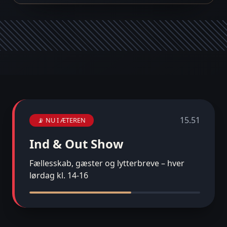
15.51
📡 NU I ÆTEREN
Ind & Out Show
Fællesskab, gæster og lytterbreve – hver
lørdag kl. 14-16