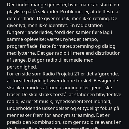
Der findes mange tjenester, hvor man kan starte en
playliste på få sekunder. Problemet er, at de fleste af
dem er flade. De giver musik, men ikke retning. De
giver lyd, men ikke identitet. En radiostation
fungerer anderledes, fordi den samler flere lag i
samme oplevelse: værter, nyheder, tempo,
programflade, faste formater, stemning og dialog
med lytterne. Det gør radio til mere end distribution
af sange. Det gør radio til et medie med
personlighed.
For en side som Radio Projekti 21 er det afgørende,
at forsiden tydeligt viser denne forskel. Besøgende
skal ikke mødes af tom branding eller generiske
fraser. De skal straks forstå, at stationen tilbyder live
radio, varieret musik, nyhedsorienteret indhold,
underholdende udsendelser og et tydeligt fokus på
mennesker frem for anonym streaming. Det er
præcis den kombination, som gør radio relevant i en
tid, hvor alle allerede har adgang til musik.